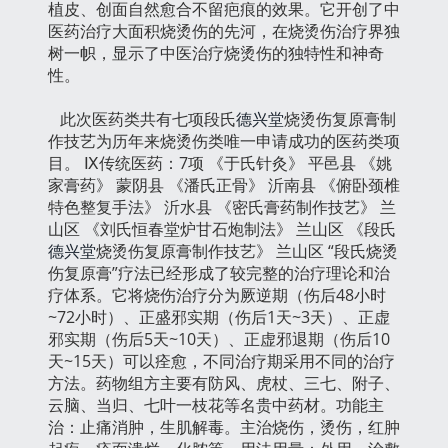
植皮、创面自然愈合不留疤痕的效果。它开创了中
医药治疗大面积烧烫伤的先河，在烧烫伤治疗界独
树一帜，显示了中医治疗烧烫伤的独特性和神奇
性。
此次医药类共有七项段氏
德兴堂
烧烫伤复原膏制
作技艺为历年来烧烫伤类唯一申请成功的医药类项
目。 Ⅸ传统医药：7项 《于氏针灸》 平邑县 《姚
家膏药》 蒙阴县 《潘氏正骨》 沂南县 《俯卧颈椎
特色整复手法》 沂水县 《密氏膏药制作技艺》 兰
山区 《刘氏恒春堂炉甘石炮制法》 兰山区 《段氏
德兴堂
烧烫伤复原膏制作技艺》 兰山区 “段氏烧烫
伤复原膏”疗法已经形成了较完整的治疗理论和治
疗体系。它将烧伤治疗分为厥逆期（伤后48小时
~72小时）、正盛邪实期（伤后1天~3天）、正虚
邪实期（伤后5天~10天）、正虚邪退期（伤后10
天~15天）可以痊愈，不同治疗期采用不同的治疗
方法。药物组方主要有防风、虎杖、三七、附子、
云脑、当归、七叶一枝花等名贵中药材。功能主
治：止痛消肿，生肌解毒。主治烧伤，烫伤，红肿