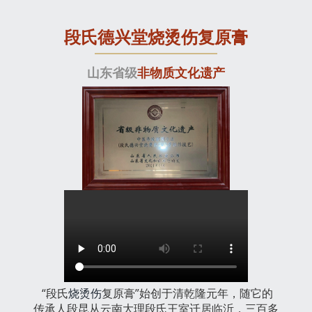
段氏德兴堂烧烫伤复原膏
山东省级
非物质文化遗产
“段氏
烧烫伤
复原膏”始创于清乾隆元年，随它的
传承人段昆从云南大理段氏王室迁居临沂，三百多