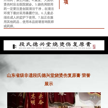
项
烫伤时应去医院就诊。5.烧伤局部用
药一定要注意创面清洁干净，在清洁
环境下最好采用暴露疗法。6.儿童必
须在成人的监护下使用。7.如正在服
用其他药品，使用本品前请咨询医师
或药师。
山东省级非遗段氏德兴堂烧烫伤复原膏 荣誉
展示