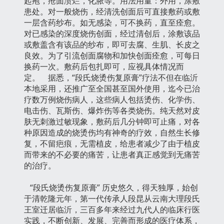
起疱，疮面溃烂，化脓等。用法用量：外用，涂敷
患处。对一般烧伤，经清洗创面后可直接敷药或敷
一层含药纱布。如无感染，可不换药，直至痊愈。
对已感染的深度烧伤创面，经过清创后，涂敷该品
或敷盖含有该品的纱布，即可去腐、生肌、长皮之
良效。为了引流创面腐物和加快创面痊愈，可每日
换药一次。敷药后包扎即可，应视具体情况而
定。 据悉，“段氏烧烫伤复原膏”疗法不但在临沂
本地采用，还推广至全国甚至国外使用，迄今已治
疗数万例烧伤病人，这些病人包括烫伤、化学伤、
电击伤、瓦斯伤、爆炸伤等各类烧伤。纯天然对皮
肤无刺激过敏现象，敷药后几分钟即可止痛，对各
种原因造成的烧烫伤均有神奇的疗效，自然生长修
复，不留疤痕，无需植皮，给患者减少了由于植皮
而带来的不必要的痛苦，让患者真正感觉到无痛苦
的治疗。
“段氏烧烫伤复原膏” 历史悠久，得天独厚，始创
于清乾隆元年，第一代传承人段昆从云南大理段氏
王室迁居临沂，三百多年来经过九代人的临床行医
实践，不断创新、发展、完善而形成的医疗体系，