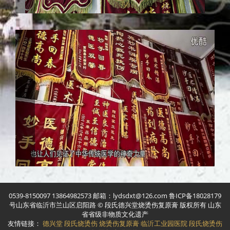
0539-8150097 13864982573 邮箱：lydsdxt@126.com 鲁ICP备18028179
号山东省临沂市兰山区启阳路 © 段氏德兴堂烧烫伤复原膏 版权所有 山东
省省级非物质文化遗产
友情链接：
德兴堂
段氏烧烫伤
烧烫伤复原膏
临沂工业园医院
段氏烧烫伤