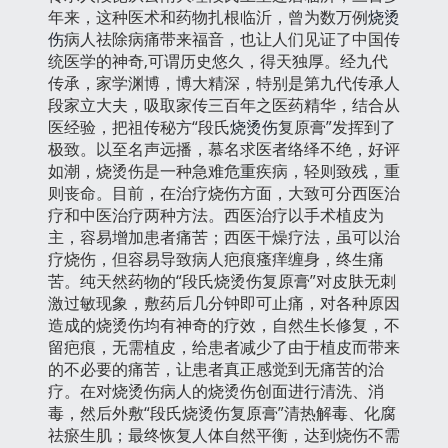
年来，这种医术和药物扎根临沂，曾为数万例
烧烫
伤
病人祛除病痛带来福音，也让人们见证了中国传
统医学的神奇,可谓历史悠久，得天独厚。经九代
传承，家学渊博，博大精深，特别是第九代传承人
段家立大夫，吸取家传三百年之医药精华，结合从
医经验，把祖传秘方“段氏
烧烫伤
复原膏”发挥到了
极致。以至名声远播，慕名求医者络绎不绝，好评
如潮，烧烫伤是一种急难危重疾病，轻则致残，重
则丧命。目前，在治疗烧伤方面，大致可分西医治
疗和中医治疗两种方法。西医治疗以手术植皮为
主，容易增加患者痛苦；西医干燥疗法，虽可以治
疗烧伤，但容易导致病人疤痕瘙痒缠身，终生痛
苦。纯天然药物的“段氏烧烫伤复原膏”对皮肤无刺
激过敏现象，敷药后几分钟即可止痛，对各种原因
造成的烧烫伤均有神奇的疗效，自然生长修复，不
留疤痕，无需植皮，给患者减少了由于植皮而带来
的不必要的痛苦，让患者真正感觉到无痛苦的治
疗。在对烧烫伤病人的烧烫伤创面进行清洗、消
毒，然后外敷“段氏烧烫伤复原膏”清热解毒、化腐
祛瘀生肌；最终恢复人体自然平衡，达到烧伤不需