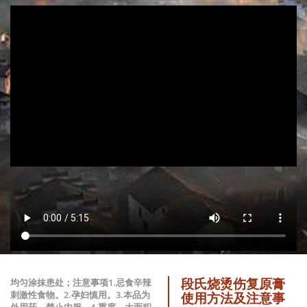
段氏烧烫伤复原膏
均匀涂抹患处；注意事项1.忌食辛辣
刺激性食物。2.孕妇慎用。3.本品为
使用方法及注意事
外用药，禁止内服。4.重度、大面积