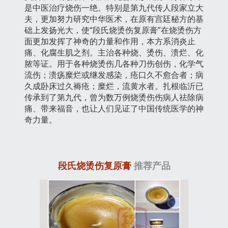
是中医治疗烧伤一绝。特别是第九代传人段家立大
夫，更加努力研究中华医术，在原有宫廷秘方的基
础上发扬光大，使“段氏烧烫伤复原膏”在烧烫伤方
面更加发挥了神奇的力量和作用，本方系消炎止
痛、化腐生肌之剂。主治各种烧、烫伤、溃烂、化
脓等证。用于各种烧烫伤几各种刀伤创伤，化学气
流伤；溃疡糜烂或继发感染，疮口久不愈合者；病
久成卧床过久褥疮；糜烂，流黄水者。扎根临沂已
传承到了第九代，曾为数万例烧烫伤伤病人祛除病
痛、带来福音，也让人们见证了中国传统医学的神
奇力量。
段氏烧烫伤复原膏
推荐产品